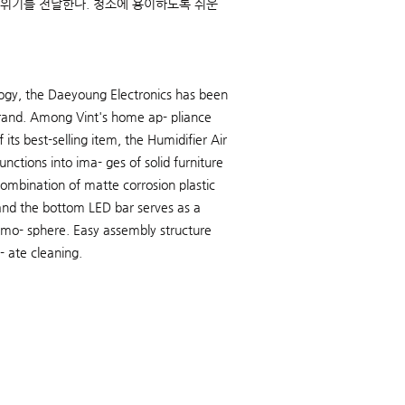
분위기를 전달한다. 청소에 용이하도록 쉬운
ogy, the Daeyoung Electronics has been
brand. Among Vint's home ap- pliance
its best-selling item, the Humidifier Air
unctions into ima- ges of solid furniture
combination of matte corrosion plastic
 and the bottom LED bar serves as a
tmo- sphere. Easy assembly structure
- ate cleaning.