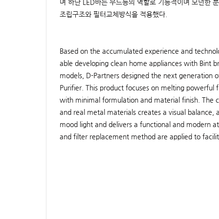
며 하단 LED바는 무드등의 역할로 기능적이며 모던한 
조립구조와 필터교체방식을 적용했다.
Based on the accumulated experience and technol
able developing clean home appliances with Bint 
models, D-Partners designed the next generation of 
Purifier. This product focuses on melting powerful f
with minimal formulation and material finish. The 
and real metal materials creates a visual balance,
mood light and delivers a functional and modern a
and filter replacement method are applied to facilit