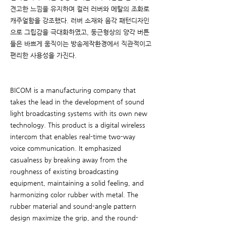
견고한 느낌을 유지하며 컬러 러버와 메탈의 조화로
캐주얼함을 강조했다. 러버 소재와 음각 패턴디자인
으로 그립감을 극대화하였고, 둥근형상의 양각 버튼
들은 바쁘게 움직이는 방송제작환경에서 직관적이고
편리한 사용성을 가진다.
BICOM is a manufacturing company that
takes the lead in the development of sound
light broadcasting systems with its own new
technology. This product is a digital wireless
intercom that enables real-time two-way
voice communication. It emphasized
casualness by breaking away from the
roughness of existing broadcasting
equipment, maintaining a solid feeling, and
harmonizing color rubber with metal. The
rubber material and sound-angle pattern
design maximize the grip, and the round-