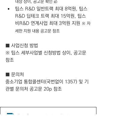
대상 상이, 공고문 확인 必
팁스 R&D 일반트랙 최대 8억원, 팁스
R&D 딥테크 트랙 최대 15억원, 팁스 
비R&D 연계사업 최대 3억원 지원 
※ 자
세한 지원 내용 공고문 참조
■ 사업신청 방법
※ 팁스 세부사업별 신청방법 상이, 공고문 
참조
■ 문의처
중소기업 통합콜센터(국번없이 1357) 및 기
관별 문의처 공고문 20p 참조
(최종)_2026년_팁스_창업기업_지원계획_공고
.hwp
HWP 다운로드 • 121KB