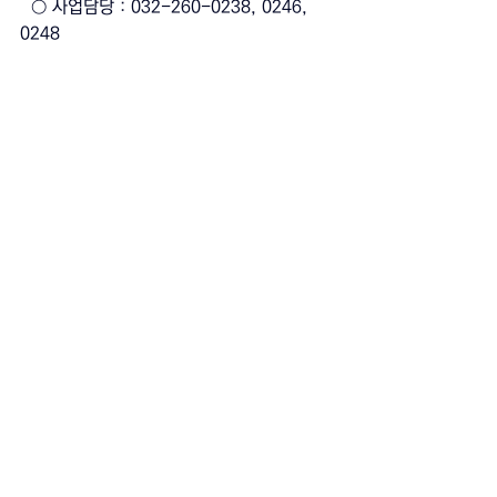
○ 사업담당 : 032-260-0238, 0246, 
0248
○ 홈페이지 시스템문의 : 070-7136-
3160
○ 주 소 : 인천시 남동구 남동대로 215번
길 30 인천종합비즈니스센터 2층 인천디자
인지원센터
관련 게시물