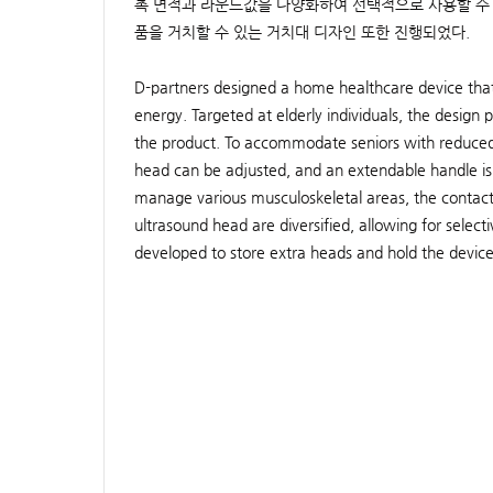
촉 면적과 라운드값을 다양화하여 선택적으로 사용할 수 
품을 거치할 수 있는 거치대 디자인 또한 진행되었다.
D-partners designed a home healthcare device that 
energy. Targeted at elderly individuals, the design 
the product. To accommodate seniors with reduced st
head can be adjusted, and an extendable handle is 
manage various musculoskeletal areas, the contact
ultrasound head are diversified, allowing for select
developed to store extra heads and hold the devic