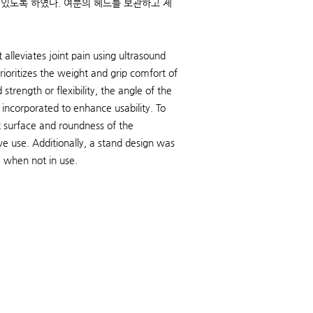
있도록 하였다. 여분의 헤드를 보관하고 제
alleviates joint pain using ultrasound
prioritizes the weight and grip comfort of
rength or flexibility, the angle of the
incorporated to enhance usability. To
 surface and roundness of the
ive use. Additionally, a stand design was
e when not in use.